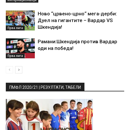
Интернационалци
Ново “црвено-црно“ мега-дерби:
Дуел на гигантите – Вардар VS
Шкендија!
Прва лига
Рамани:Шкендија против Вардар
оди на победа!
Прва лига
ПМФЛ 2020/21 | РЕЗУЛТАТИ, ТАБЕЛИ