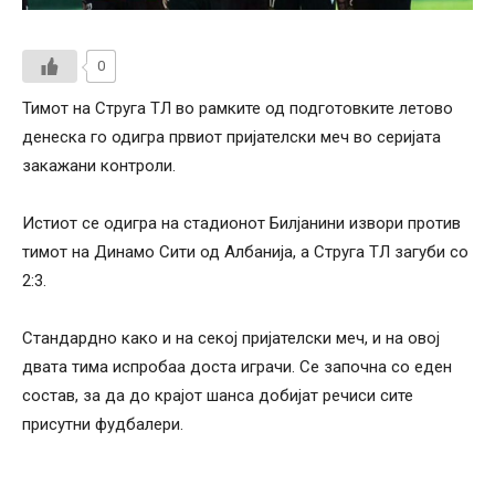
0
Тимот на Струга ТЛ во рамките од подготовките летово
денеска го одигра првиот пријателски меч во серијата
закажани контроли.
Истиот се одигра на стадионот Билјанини извори против
тимот на Динамо Сити од Албанија, а Струга ТЛ загуби со
2:3.
Стандардно како и на секој пријателски меч, и на овој
двата тима испробаа доста играчи. Се започна со еден
состав, за да до крајот шанса добијат речиси сите
присутни фудбалери.