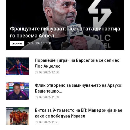
Французите пишуваат: Познатата династија
го презема Асвел
09.08.2026 13:00
Европа
Поранешен играч на Барселона се сели во
Лос Анџелес
09.08.2026 12:30
Флик отворено за заминувањето на Араухо:
Беше тешко…
09.08.2026 11:59
Битка за 9-то место на ЕП: Македонија знае
како се победува Израел
09.08.2026 11:25