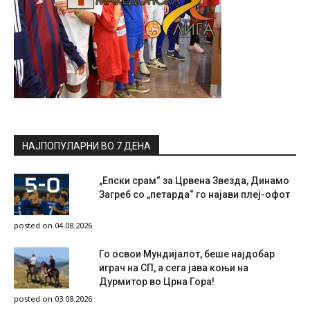
НАЈПОПУЛАРНИ ВО 7 ДЕНА
„Епски срам“ за Црвена Звезда, Динамо
Загреб со „петарда“ го најави плеј-офот
posted on 04.08.2026
Го освои Мундијалот, беше најдобар
играч на СП, а сега јава коњи на
Дурмитор во Црна Гора!
posted on 03.08.2026