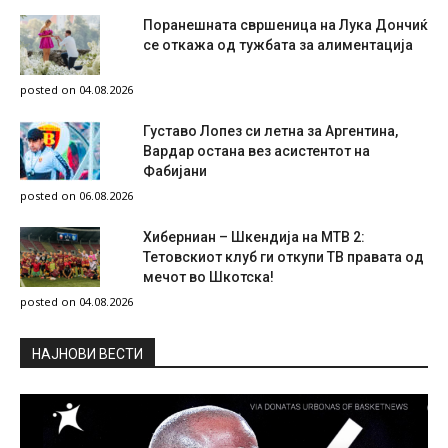
Поранешната свршеница на Лука Дончиќ
се откажа од тужбата за алиментација
posted on 04.08.2026
Густаво Лопез си летна за Аргентина,
Вардар остана вез асистентот на
Фабијани
posted on 06.08.2026
Хиберниан – Шкендија на МТВ 2:
Тетовскиот клуб ги откупи ТВ правата од
мечот во Шкотска!
posted on 04.08.2026
НAЈНОВИ ВЕСТИ