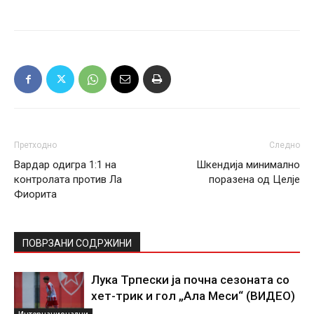
Претходно
Следно
Вардар одигра 1:1 на
Шкендија минимално
контролата против Ла
поразена од Целје
Фиорита
ПОВРЗАНИ СОДРЖИНИ
Лука Трпески ја почна сезоната со
хет-трик и гол „Ала Меси“ (ВИДЕО)