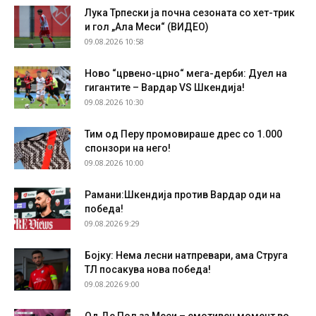
Лука Трпески ја почна сезоната со хет-трик
и гол „Ала Меси“ (ВИДЕО)
09.08.2026 10:58
Ново “црвено-црно“ мега-дерби: Дуел на
гигантите – Вардар VS Шкендија!
09.08.2026 10:30
Тим од Перу промовираше дрес со 1.000
спонзори на него!
09.08.2026 10:00
Рамани:Шкендија против Вардар оди на
победа!
09.08.2026 9:29
Бојку: Нема лесни натпревари, ама Струга
ТЛ посакува нова победа!
09.08.2026 9:00
Од Де Пол за Меси – емотивен момент во