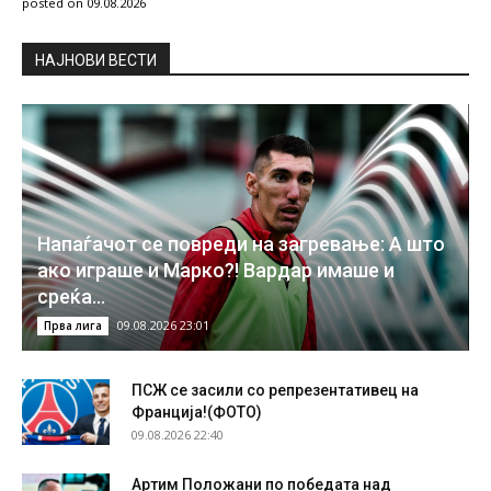
posted on 09.08.2026
НAЈНОВИ ВЕСТИ
Напаѓачот се повреди на загревање: А што
ако играше и Марко?! Вардар имаше и
среќа…
09.08.2026 23:01
Прва лига
ПСЖ се засили со репрезентативец на
Франција!(ФОТО)
09.08.2026 22:40
Артим Положани по победата над