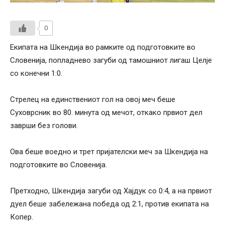
0
Екипата на Шкендија во рамките од подготовките во
Словенија, попладнево загуби од тамошниот лигаш Целје
со конечни 1:0.
Стрелец на единствениот гол на овој меч беше
Суховрсник во 80. минута од мечот, откако првиот дел
заврши без голови.
Ова беше воедно и трет пријателски меч за Шкендија на
подготовките во Словенија.
Претходно, Шкендија загуби од Хајдук со 0:4, а на првиот
дуел беше забележана победа од 2:1, против екипата на
Копер.