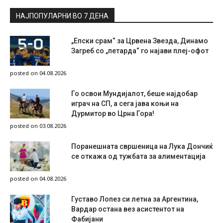
НАЈПОПУЛАРНИ ВО 7 ДЕНА
„Епски срам“ за Црвена Звезда, Динамо
Загреб со „петарда“ го најави плеј-офот
posted on 04.08.2026
Го освои Мундијалот, беше најдобар
играч на СП, а сега јава коњи на
Дурмитор во Црна Гора!
posted on 03.08.2026
Поранешната свршеница на Лука Дончиќ
се откажа од тужбата за алиментација
posted on 04.08.2026
Густаво Лопез си летна за Аргентина,
Вардар остана вез асистентот на
Фабијани