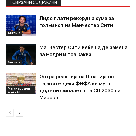
ПОВРЗАНИ СОДРЖИНИ
Лидс плати рекордна сума за
голманот на Манчестер Сити
Англија
Манчестер Сити веќе најде замена
за Родри и тоа каква!
Англија
Остра реакција на Шпанија по
најавите дека ФИФА ќе му го
Меѓународен
додели финалето на СП 2030 на
фудбал
Мароко!