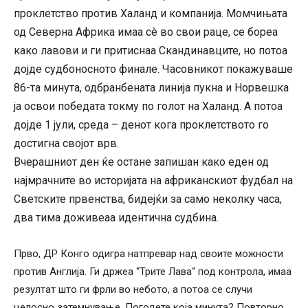
проклетство против Халанд и компанија. Момчињата
од Северна Африка имаа сè во свои раце, се бореа
како лавови и ги притиснаа Скандинавците, но потоа
дојде судбоносното финале. Часовникот покажуваше
86-та минута, одбранбената линија пукна и Норвешка
ја освои победата токму по голот на Халанд. А потоа
дојде 1 јули, среда – денот кога проклетството го
достигна својот врв.
Вчерашниот ден ќе остане запишан како еден од
најмрачните во историјата на африканскиот фудбал на
Светските првенства, бидејќи за само неколку часа,
два тима доживеаа идентична судбина.
Прво, ДР Конго одигра натпревар над своите можности
против Англија. Ги држеа “Трите Лава“ под контрола, имаа
резултат што ги фрли во небото, а потоа се случи
целосно затемнување. Погодете која минута? Повторно