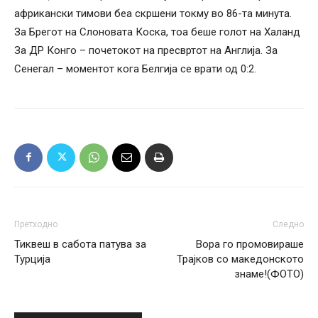
африкански тимови беа скршени токму во 86-та минута.
За Брегот на Слоновата Коска, тоа беше голот на Халанд
За ДР Конго – почетокот на пресвртот на Англија. За
Сенегал – моментот кога Белгија се врати од 0:2.
Претходно
Следно
Тиквеш в сабота патува за
Вора го промовираше
Турција
Трајков со македонското
знаме!(ФОТО)