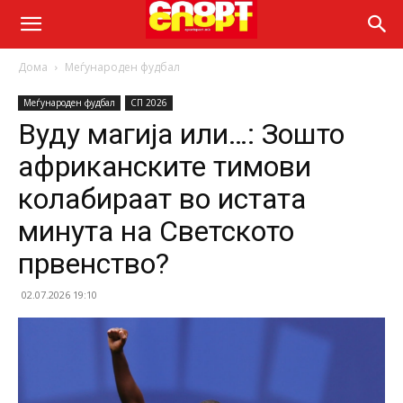
Дома
Меѓународен фудбал
Меѓународен фудбал
СП 2026
Вуду магија или…: Зошто
африканските тимови
колабираат во истата
минута на Светското
првенство?
02.07.2026 19:10