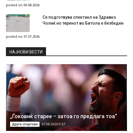
posted on 06.08.2026
Се подготвува спектакл на Здравко
Чолиќ но теренот во Битола е безбеден
posted on 31.07.2026
НAЈНОВИ ВЕСТИ
„Ѓоковиќ старее – затоа го предлага тоа“
07.08.2026 9:57
Други спортови