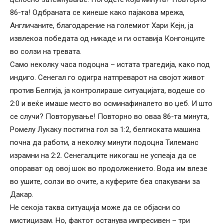
86-та! Одбраната се кинеше како пајакова мрежа,
Англичаните, благодарение на големиот Хари Кејн, ја
извлекоа победата од никаде и ги оставија Конгонците
во солзи на тревата.
Само неколку часа подоцна – истата трагедија, како под
индиго. Сенегал го одигра натпреварот на својот живот
против Белгија, ја контролираше ситуацијата, водеше со
2:0 и веќе имаше место во осминафиналето во џеб. И што
се случи? Повторување! Повторно во оваа 86-та минута,
Ромелу Лукаку постигна гол за 1:2, белгиската машина
почна да работи, а неколку минути подоцна Тилеманс
израмни на 2:2. Сенегалците никогаш не успеаја да се
опорават од овој шок во продолжението. Вода им влезе
во ушите, солзи во очите, а куферите беа спакувани за
Дакар.
Не секоја таква ситуација може да се објасни со
мистицизам. Но, фактот останува импресивен – три