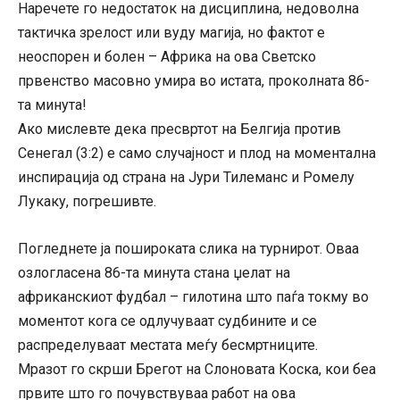
Наречете го недостаток на дисциплина, недоволна
тактичка зрелост или вуду магија, но фактот е
неоспорен и болен – Африка на ова Светско
првенство масовно умира во истата, проколната 86-
та минута!
Ако мислевте дека пресвртот на Белгија против
Сенегал (3:2) е само случајност и плод на моментална
инспирација од страна на Јури Тилеманс и Ромелу
Лукаку, погрешивте.
Погледнете ја пошироката слика на турнирот. Оваа
озлогласена 86-та минута стана џелат на
африканскиот фудбал – гилотина што паѓа токму во
моментот кога се одлучуваат судбините и се
распределуваат местата меѓу бесмртниците.
Мразот го скрши Брегот на Слоновата Коска, кои беа
првите што го почувствуваа работ на ова