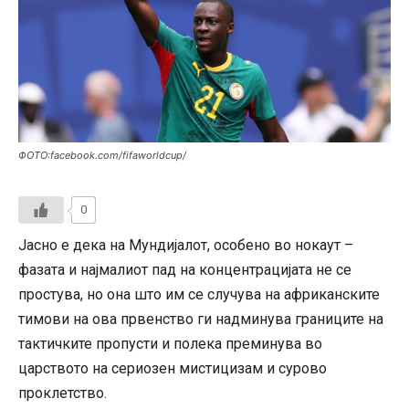
ФОТО:facebook.com/fifaworldcup/
0
Јасно е дека на Мундијалот, особено во нокаут –
фазата и најмалиот пад на концентрацијата не се
простува, но она што им се случува на африканските
тимови на ова првенство ги надминува границите на
тактичките пропусти и полека преминува во
царството на сериозен мистицизам и сурово
проклетство.