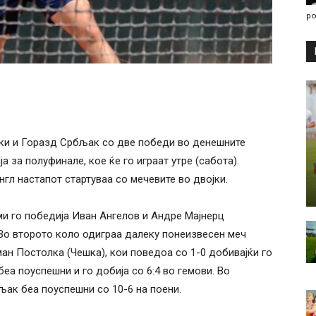
po
и и Горазд Србљак со две победи во денешните
а за полуфинале, кое ќе го играат утре (сабота).
гл настапот стартуваа со мечевите во двојки.
ми го победија Иван Ангелов и Андре Мајнерц
. Во второто коло одиграа далеку понеизвесен меч
ан Постолка (Чешка), кои поведоа со 1-0 добивајќи го
 беа поуспешни и го добија со 6:4 во гемови. Во
ак беа поуспешни со 10-6 на поени.