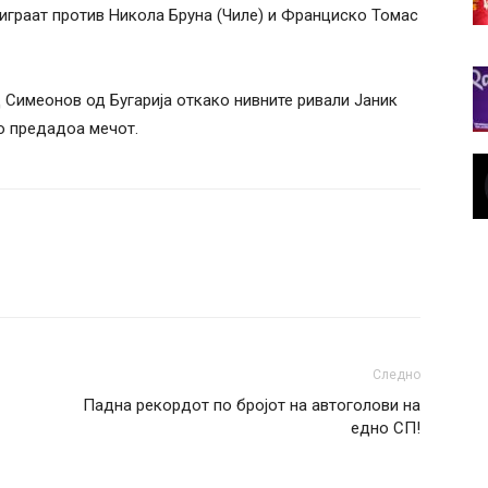
ќе играат против Никола Бруна (Чиле) и Франциско Томас
Симеонов од Бугарија откако нивните ривали Јаник
о предадоа мечот.
Следно
Падна рекордот по бројот на автоголови на
едно СП!