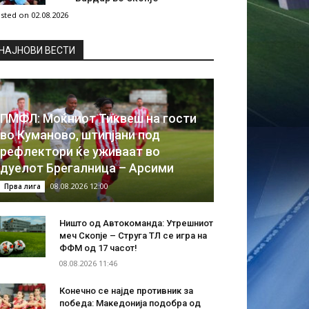
sted on 02.08.2026
НAЈНОВИ ВЕСТИ
ПМФЛ: Моќниот Тиквеш на гости
во Куманово, штипјани под
рефлектори ќе уживаат во
дуелот Брегалница – Арсими
08.08.2026 12:00
Прва лига
Ништо од Автокоманда: Утрешниот
меч Скопје – Струга ТЛ се игра на
ФФМ од 17 часот!
08.08.2026 11:46
Конечно се најде противник за
победа: Македонија подобра од