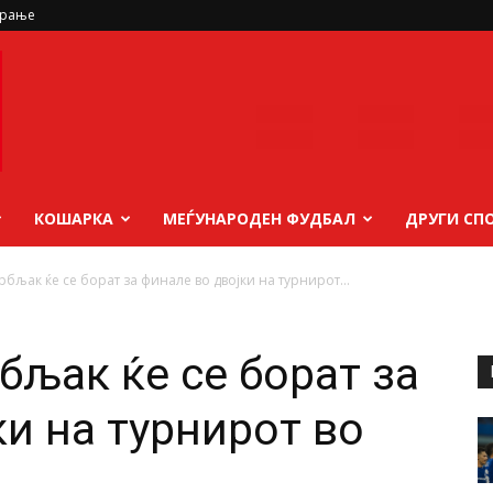
ирање
КОШАРКА
МЕЃУНАРОДЕН ФУДБАЛ
ДРУГИ СП
бљак ќе се борат за финале во двојки на турнирот...
бљак ќе се борат за
ки на турнирот во