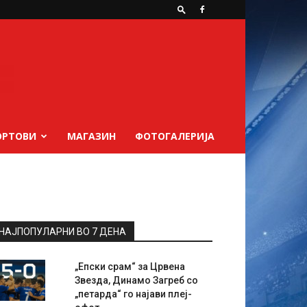
ОРТОВИ
МАГАЗИН
ФОТОГАЛЕРИЈА
НАЈПОПУЛАРНИ ВО 7 ДЕНА
„Епски срам“ за Црвена
Звезда, Динамо Загреб со
„петарда“ го најави плеј-