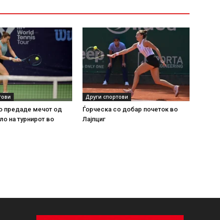
тови
Други спортови
о предаде мечот од
Ѓорческа со добар почеток во
ло на турнирот во
Лајпциг