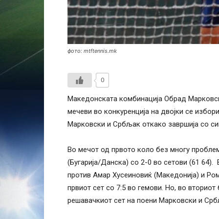
фото: mtftennis.mk
0
Македонската комбинација Обрад Марковск
мечеви во конкуренција на двојки се избориј
Марковски и Србљак откако завршија со син
Во мечот од првото коло без многу пробле
(Бугарија/Данска) со 2-0 во сетови (61 64)
против Амар Хусеиновиќ (Македонија) и Ром
првиот сет со 7:5 во гемови. Но, во вториот
решавачкиот сет на поени Марковски и Србљ