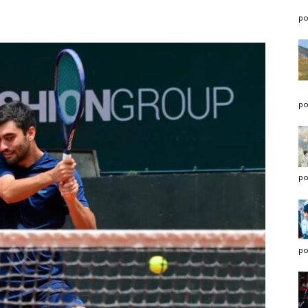
po
po
po
po