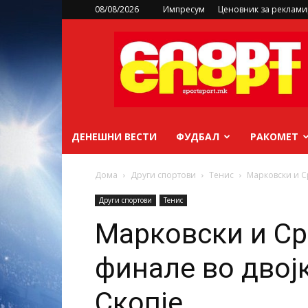
08/08/2026
Импресум
Ценовник за реклам
sportsport.mk
ДЕНЕШНИ ВЕСТИ
ФУДБАЛ
РАКОМЕТ
Дома
Други спортови
Тенис
Марковски и Ср
Други спортови
Тенис
Марковски и Ср
финале во двој
Скопје