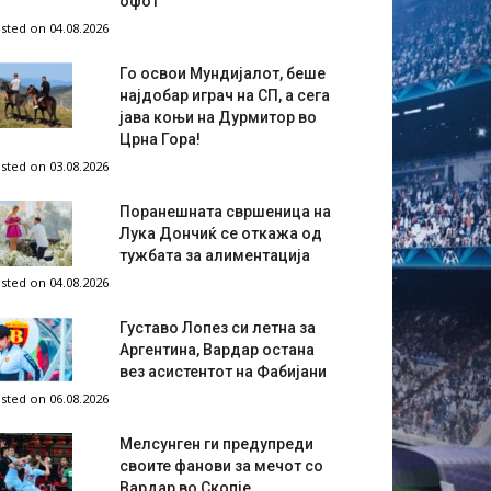
офот
sted on 04.08.2026
Го освои Мундијалот, беше
најдобар играч на СП, а сега
јава коњи на Дурмитор во
Црна Гора!
sted on 03.08.2026
Поранешната свршеница на
Лука Дончиќ се откажа од
тужбата за алиментација
sted on 04.08.2026
Густаво Лопез си летна за
Аргентина, Вардар остана
вез асистентот на Фабијани
sted on 06.08.2026
Мелсунген ги предупреди
своите фанови за мечот со
Вардар во Скопје