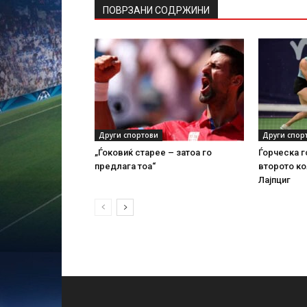
ПОВРЗАНИ СОДРЖИНИ
Други спортови
Други спор
„Ѓоковиќ старее – затоа го
Ѓорческа г
предлага тоа“
второто ко
Лајпциг