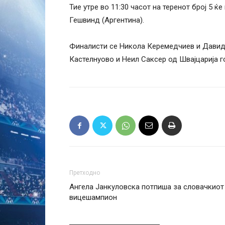
Тие утре во 11:30 часот на теренот број 5 
Гешвинд (Аргентина).
Финалисти се Никола Керемедчиев и Давид 
Кастелнуово и Неил Саксер од Швајцарија г
Претходно
Ангела Јанкуловска потпиша за словачкиот
вицешампион