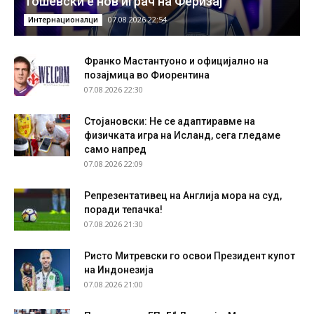
Тошевски е нов играч на Феризај
07.08.2026 22:54
Интернационалци
Франко Мастантуоно и официјално на
позајмица во Фиорентина
07.08.2026 22:30
Стојановски: Не се адаптиравме на
физичката игра на Исланд, сега гледаме
само напред
07.08.2026 22:09
Репрезентативец на Англија мора на суд,
поради тепачка!
07.08.2026 21:30
Ристо Митревски го освои Президент купот
на Индонезија
07.08.2026 21:00