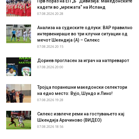
Прв пораз на ЕП „Б“ Дивизија: Македонските
кадети во „мрежата“ на Исланд
07.08.2026 20:28
Анализа на судиските одлуки: ВАР правилно
интервенираше во три клучни ситуации од
мечот Шкендија (А) – Силекс
07.08.2026 20:15
Дориев прогласен за играч на натпреварот
07.08.2026 20:00
Тројца поранешни македонски селектори
на едно место: Вујо, Шундо и Лино!
07.08.2026 19:28
Силекс извлече реми на гостувањето кај
Шкендија Арачиново (ВИДЕО)
07.08.2026 18:56