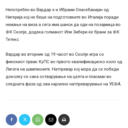
Непотребен во Вардар е и Ибраим Оласебакијан од
Нигерија кој не беше на подготовките во Италија поради
немање на виза а сега има шанси да оди на позајмица во
ФК Скопје, додека голманот Или Зибери ќе брани за ФК
Тетекс.
Вардар во вторник од 19 часот во Скопје игра со
финскиот првак КуПС во првото квалификациско коло од
Лигата на шампионите. Натпревар кој мора да се победи
доколку се сака остварување на целта и пласман во
следната фаза од ова најсилно натпреварување на УЕФА.