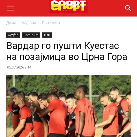
Дома
Фудбал
Прва лига
Фудбал
Прва лига
ТОП
Вардар го пушти Куестас
на позајмица во Црна Гора
05.07.2026 9:14