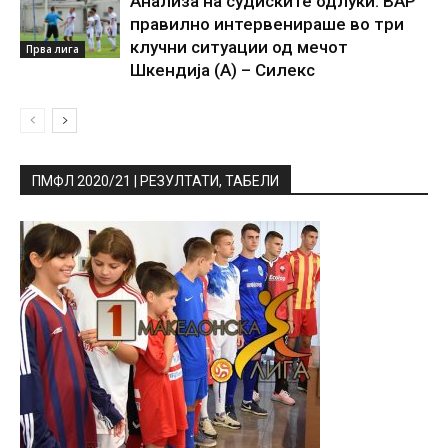
Анализа на судиските одлуки: ВАР
правилно интервенираше во три
клучни ситуации од мечот
Прва лига
Шкендија (А) – Силекс
ПМФЛ 2020/21 | РЕЗУЛТАТИ, ТАБЕЛИ