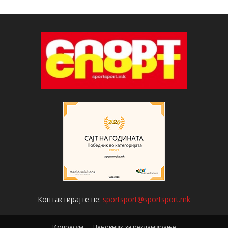
Контактирајте не:
sportsport@sportsport.mk
Импресум
Ценовник за рекламирање