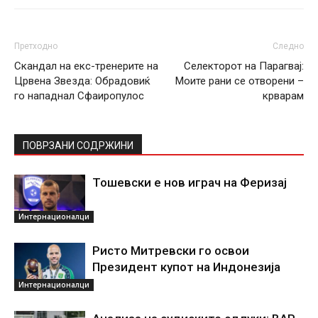
Претходно
Следно
Скандал на екс-тренерите на
Селекторот на Парагвај:
Црвена Звезда: Обрадовиќ
Моите рани се отворени –
го нападнал Сфаиропулос
крварам
ПОВРЗАНИ СОДРЖИНИ
Тошевски е нов играч на Феризај
Интернационалци
Ристо Митревски го освои
Президент купот на Индонезија
Интернационалци