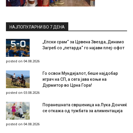
НАЈПОПУЛАРНИ ВО 7 ДЕНА
„Епски срам“ за Црвена Звезда, Динамо
Загреб со „петарда“ го најави плеј-офот
posted on 04.08.2026
Го освои Мундијалот, беше најдобар
играч на СП, а сега јава коњи на
Дурмитор во Црна Гора!
posted on 03.08.2026
Поранешната свршеница на Лука Дончиќ
се откажа од тужбата за алиментација
posted on 04.08.2026