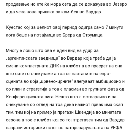
продавање но ете ќе мора сега да се докажува во Језеро
и да чека нова прилика за кам-бек во Вардар.
Куестас кој за целиот овој период одигра само 7 минути
кога беше на позајмица во Брера од Струмица.
Многу е лошо што ова е еден вид на удар за
„аргентинската заедница“ во Вардар која треба да ја
смени комплетрната ДНК на клубот а во пресрет на она
што сите го очекуваме а тоа се настапите на евро-
сцената во која „црвено-црните“ влегуваат амбициозно и
со план и стратегија а тоа е пласман во групната фаза од
Конференциската лига. Нешто што е остварливо и за
очекување со оглед на тоа дека нашиот првак има скап
тим, тим кој на пример ја прегази Шкендија во минатата
сезона а тое е клубот кој со тој птрегазен тим од Вардар
направи историски потег во натпреварувањата на УЕФА.