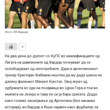
Фото: ФК Вардар
0
На два дена до дуелот со КуПС во квалификациите од
Лигата на шампионите од Вардар почнуваат да се
ослободуваат од непотребните. Дури и аргентинскиот
тренер Кристијан Фабиани неуспеа да му даде шанса на
далеку фалениот Мануел Куестас. Овој играч од
одбраната ќе оди на позајмица во Црна Гора и тоа во
екипата на Језеро и таму ќе си ја бара среќата. Дојде
како големо засилување од Аргентина (без никаква
историја), во Вардар и беше најавен како фудбалер за