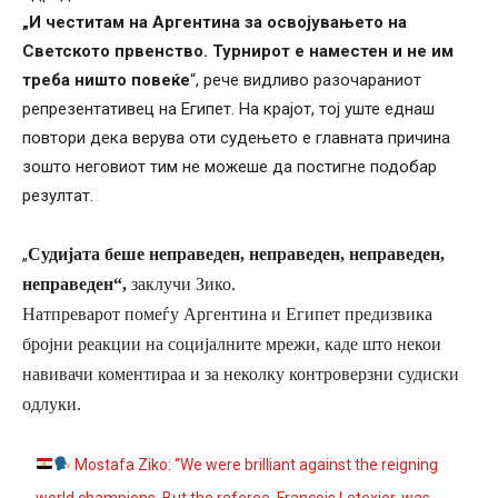
„И честитам на Аргентина за освојувањето на
Светското првенство. Турнирот е наместен и не им
треба ништо повеќе
“, рече видливо разочараниот
репрезентативец на Египет. На крајот, тој уште еднаш
повтори дека верува оти судењето е главната причина
зошто неговиот тим не можеше да постигне подобар
резултат.
„
Судијата беше неправеден, неправеден, неправеден,
неправеден“,
заклучи Зико.
Натпреварот помеѓу Аргентина и Египет предизвика
бројни реакции на социјалните мрежи, каде што некои
навивачи коментираа и за неколку контроверзни судиски
одлуки.
Mostafa Ziko: “We were brilliant against the reigning
world champions. But the referee, François Letexier, was