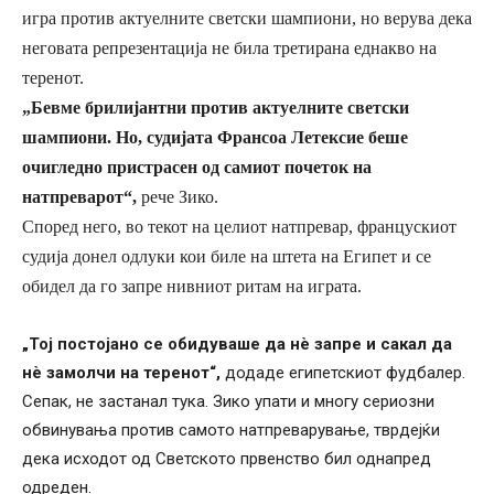
игра против актуелните светски шампиони, но верува дека
неговата репрезентација не била третирана еднакво на
теренот.
„Бевме брилијантни против актуелните светски
шампиони. Но, судијата Франсоа Летексие беше
очигледно пристрасен од самиот почеток на
натпреварот“,
рече Зико.
Според него, во текот на целиот натпревар, францускиот
судија донел одлуки кои биле на штета на Египет и се
обидел да го запре нивниот ритам на играта.
„Тој постојано се обидуваше да нè запре и сакал да
нè замолчи на теренот“,
додаде египетскиот фудбалер.
Сепак, не застанал тука. Зико упати и многу сериозни
обвинувања против самото натпреварување, тврдејќи
дека исходот од Светското првенство бил однапред
одреден.