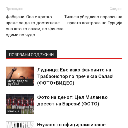
Претходно
Следно
Фабијани: Ова е кратко
Тиквеш убедливо поразен на
време за да го достигнеме
првата контрола во Турција
она што го сакам, во Финска
одиме по чудо
ПОВРЗАНИ СОДРЖИНИ
Лудница: Еве како фановите на
Трабзонспор го пречекаа Салах!
Меѓународен
(ФОТО+ВИДЕО)
фудбал
Фото на денот: Цел Милан во
дресот на Барези! (ФОТО)
Италија
Њукасл го официјализираше