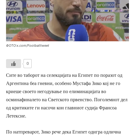
ФОТО:x.com/Footballtweet
0
Сите во таборот на селекцијата на Египет по поразот од
Аргентина беа гневни, особено Мустафа Зико кој не го
криеше своето негодување по елиминацијата во
осминафиналето на Светското првенство. Поголемиот дел
од критиките ги насочи кон главниот судија Франсоа
Летексие.
По натпреварот, Зико рече дека Египет одигра одлична