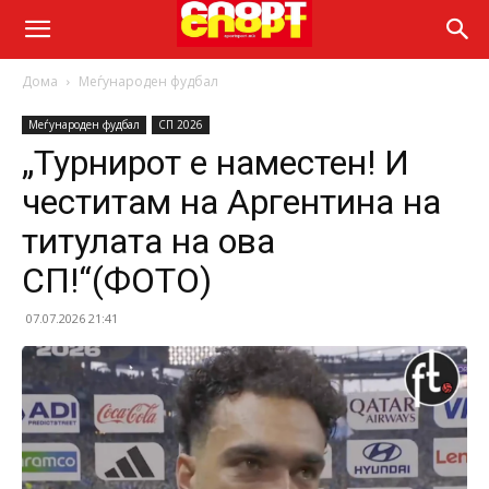
Дома
Меѓународен фудбал
Меѓународен фудбал
СП 2026
„Турнирот е наместен! И
честитам на Аргентина на
титулата на ова
СП!“(ФОТО)
07.07.2026 21:41