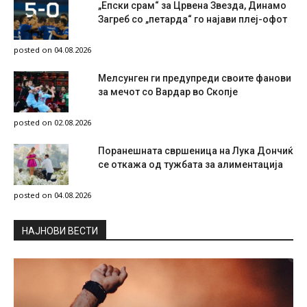
„Епски срам“ за Црвена Звезда, Динамо
Загреб со „петарда“ го најави плеј-офот
posted on 04.08.2026
Мелсунген ги предупреди своите фанови
за мечот со Вардар во Скопје
posted on 02.08.2026
Поранешната свршеница на Лука Дончиќ
се откажа од тужбата за алиментација
posted on 04.08.2026
НAЈНОВИ ВЕСТИ