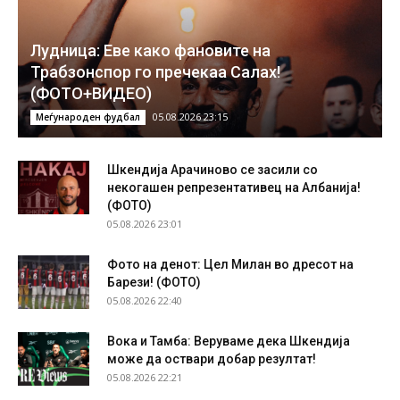
Лудница: Еве како фановите на
Трабзонспор го пречекаа Салах!
(ФОТО+ВИДЕО)
05.08.2026 23:15
Меѓународен фудбал
Шкендија Арачиново се засили со
некогашен репрезентативец на Албанија!
(ФОТО)
05.08.2026 23:01
Фото на денот: Цел Милан во дресот на
Барези! (ФОТО)
05.08.2026 22:40
Вока и Тамба: Веруваме дека Шкендија
може да оствари добар резултат!
05.08.2026 22:21