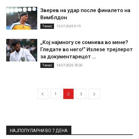
Зверев на удар после финалето на
Вимблдон
15.07.2026 9:15
Тенис
„Кој најмногу се сомнева во мене?
Гледате во него!“ Излезе трејлерот
за документарецот ...
14.07.2026 18:30
Тенис
1
2
3
НАЈПОПУЛАРНИ ВО 7 ДЕНА