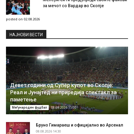
за мечот со Вардар во Скопје
posted on 02.08.2026
НAЈНОВИ ВЕСТИ
Девет години од Супер купот во Скопје:
Реал и Јунајтед ни приредија спектакл за
паметење
08.08.2026 15:00
Меѓународен фудбал
Бруно Гимараеш и официјално во Арсенал
08.08.2026 14:30