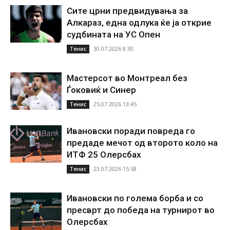
Сите црни предвидувања за
Алкараз, една одлука ќе ја открие
судбината на УС Опен
30.07.2026 8:30
Тенис
Мастерсот во Монтреал без
Ѓоковиќ и Синер
25.07.2026 13:45
Тенис
Ивановски поради повреда го
предаде мечот од второто коло на
ИТФ 25 Олерсбах
23.07.2026 15:58
Тенис
Ивановски по голема борба и со
пресврт до победа на турнирот во
Олерсбах