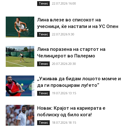
22.07.2026 16:00
Тенис
Лина влезе во списокот на
учесници, ќе настапи и на УС Опен
22.07.2026 9:30
Тенис
Лина поразена на стартот на
Челинџерот во Палермо
20.07.2026 20:30
Тенис
„Уживав да бидам лошото момче и
да ги провоцирам луѓето“
19.07.2026 13:15
Тенис
Новак: Крајот на кариерата е
поблиску од било кога!
18.07.2026 18:15
Тенис