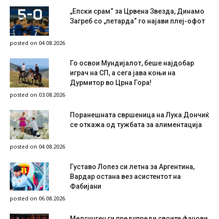
„Епски срам“ за Црвена Звезда, Динамо
Загреб со „петарда“ го најави плеј-офот
posted on 04.08.2026
Го освои Мундијалот, беше најдобар
играч на СП, а сега јава коњи на
Дурмитор во Црна Гора!
posted on 03.08.2026
Поранешната свршеница на Лука Дончиќ
се откажа од тужбата за алиментација
posted on 04.08.2026
Густаво Лопез си летна за Аргентина,
Вардар остана вез асистентот на
Фабијани
posted on 06.08.2026
Мелсунген ги предупреди своите фанови