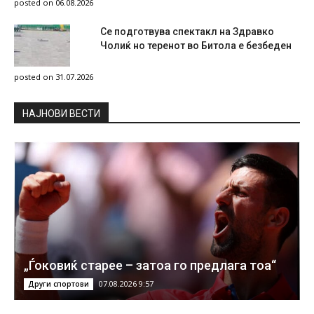
posted on 06.08.2026
Се подготвува спектакл на Здравко
Чолиќ но теренот во Битола е безбеден
posted on 31.07.2026
НAЈНОВИ ВЕСТИ
„Ѓоковиќ старее – затоа го предлага тоа“
07.08.2026 9:57
Други спортови