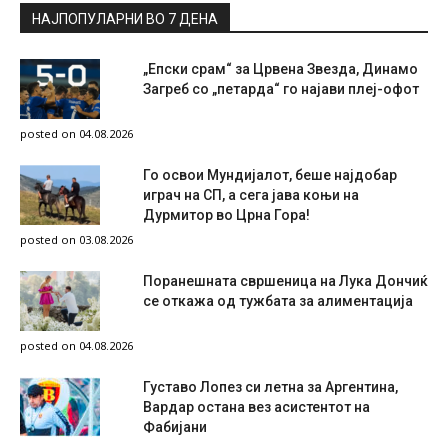
НАЈПОПУЛАРНИ ВО 7 ДЕНА
„Епски срам“ за Црвена Звезда, Динамо
Загреб со „петарда“ го најави плеј-офот
posted on 04.08.2026
Го освои Мундијалот, беше најдобар
играч на СП, а сега јава коњи на
Дурмитор во Црна Гора!
posted on 03.08.2026
Поранешната свршеница на Лука Дончиќ
се откажа од тужбата за алиментација
posted on 04.08.2026
Густаво Лопез си летна за Аргентина,
Вардар остана вез асистентот на
Фабијани