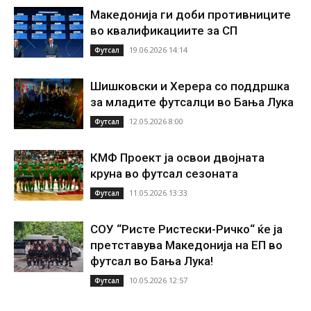
Македонија ги доби противниците
во квалификациите за СП
19.06.2026 14:14
Футсал
Шишковски и Херера со поддршка
за младите футсалци во Бања Лука
12.05.2026 8:00
Футсал
КМФ Проект ја освои двојната
круна во футсал сезоната
11.05.2026 13:33
Футсал
СОУ “Ристе Ристески-Ричко“ ќе ја
претставува Македонија на ЕП во
футсал во Бања Лука!
10.05.2026 12:57
Футсал