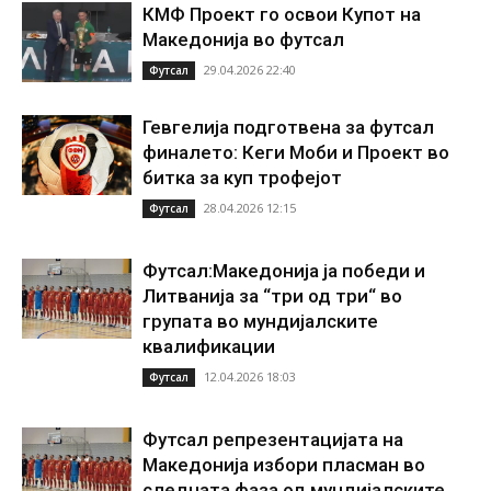
КМФ Проект го освои Купот на
Македонија во футсал
29.04.2026 22:40
Футсал
Гевгелија подготвена за футсал
финалето: Кеги Моби и Проект во
битка за куп трофејот
28.04.2026 12:15
Футсал
Футсал:Македонија ја победи и
Литванија за “три од три“ во
групата во мундијалските
квалификации
12.04.2026 18:03
Футсал
Футсал репрезентацијата на
Македонија избори пласман во
следната фаза од мундијалските