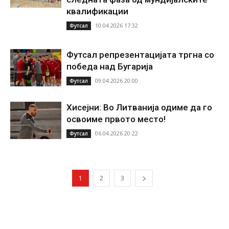
квалификации
10.04.2026 17:32
Футсал
Футсал репрезентацијата тргна со
победа над Бугарија
09.04.2026 20:00
Футсал
Хисејни: Во Литванија одиме да го
освоиме првото место!
06.04.2026 20:22
Футсал
1
2
3