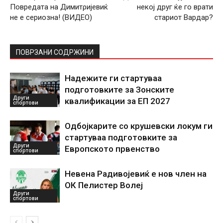
Повредата на Димитρијевиќ
некој друг ќе го врати
не е сериозна! (ВИДЕО)
стариот Вардар?
ПОВРЗАНИ СОДРЖИНИ
Надежите ги стартуваа
подготовките за Зонските
Други
квалификации за ЕП 2027
спортови
Одбојкарите со крушевски локум ги
стартуваа подготовките за
Други
Европското првенство
спортови
Невена Радивојевиќ е нов член на
ОК Пелистер Волеј
Други
спортови