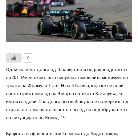
0
Одлична вест доаѓа од Шпанија, но и од раководството
на Ф1. Имено како што пипуваат тамошните медиуми, на
трката на Формула 1 за ГН на Шпанија, која ќе се вози
претстојниот викенд на 9 мај на патеката Каталуња, ќе
има и гледачи. Ова доаѓа по олабавување на мерките од
страна на тамошната власт со оглед на подобрувањето
на ситуацијата со Ковид-19.
Бројката на фановите кои ќе можат да бидат покрај