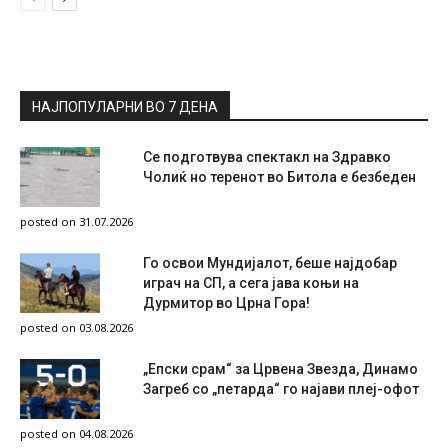
НАЈПОПУЛАРНИ ВО 7 ДЕНА
Се подготвува спектакл на Здравко
Чолиќ но теренот во Битола е безбеден
posted on 31.07.2026
Го освои Мундијалот, беше најдобар
играч на СП, а сега јава коњи на
Дурмитор во Црна Гора!
posted on 03.08.2026
„Епски срам“ за Црвена Звезда, Динамо
Загреб со „петарда“ го најави плеј-офот
posted on 04.08.2026