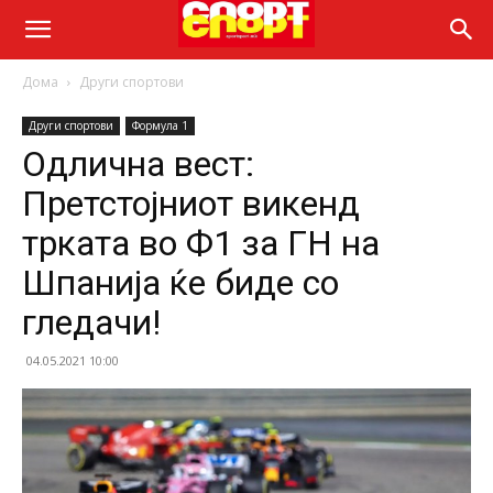
Дома
Други спортови
Други спортови
Формула 1
Одлична вест:
Претстојниот викенд
трката во Ф1 за ГН на
Шпанија ќе биде со
гледачи!
04.05.2021 10:00