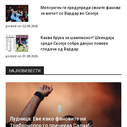
Мелсунген ги предупреди своите фанови
за мечот со Вардар во Скопје
posted on 02.08.2026
Каква брука за шампионот! Шкендија
среде Скопје собра двојно повеќе
гледачи од Вардар
posted on 01.08.2026
НAЈНОВИ ВЕСТИ
Лудница: Еве како фановите на
Трабзонспор го пречекаа Салах!