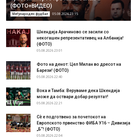
(ФОТО+ВИДЕО)
05.08.2026 23:15
Меѓународен фудбал
Шкендија Арачиново се засили со
некогашен репрезентативец на Албанија!
(ФОТО)
05.08.2026 23:01
Фото на денот: Цел Милан во дресот на
Барези! (ФОТО)
05.08.2026 22:40
Вока и Тамба: Веруваме дека Шкендија
може да оствари добар резултат!
05.08.2026 22:21
Сѐ е подготвено за почетокот на
Европското првенство ФИБА У16 – Дивизија
„Б“! (ФОТО)
05.08.2026 22:04