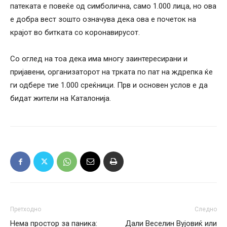
патеката е повеќе од симболична, само 1.000 лица, но ова
е добра вест зошто означува дека ова е почеток на
крајот во битката со коронавирусот.
Со оглед на тоа дека има многу заинтересирани и
пријавени, организаторот на трката по пат на ждрепка ќе
ги одбере тие 1.000 среќници. Прв и основен услов е да
бидат жители на Каталонија.
Претходно
Следно
Нема простор за паника:
Дали Веселин Вујовиќ или