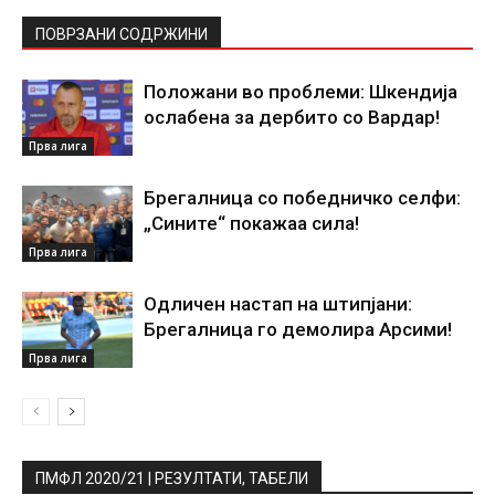
ПОВРЗАНИ СОДРЖИНИ
Положани во проблеми: Шкендија
ослабена за дербито со Вардар!
Прва лига
Брегалница со победничко селфи:
„Сините“ покажаа сила!
Прва лига
Одличен настап на штипјани:
Брегалница го демолира Арсими!
Прва лига
ПМФЛ 2020/21 | РЕЗУЛТАТИ, ТАБЕЛИ