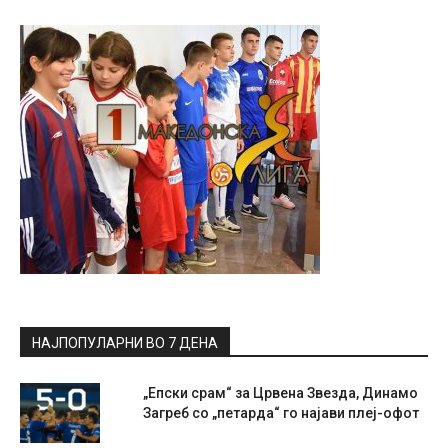
НАЈПОПУЛАРНИ ВО 7 ДЕНА
„Епски срам“ за Црвена Звезда, Динамо
Загреб со „петарда“ го најави плеј-офот