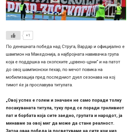
+1
По денешната победа над Струга, Вардар и официјално е
шампион на Македонија, а најбројната навивачка група
која е поддршка на скопските „црвено-црни“ и на патот
до овој шампионски пехар, по мечот повика на
мобилизација пред последниот дуел сезонава на кој
тимот ќе ја прославува титулата.
„Овој успех е голем и значаен не само поради толку
посакуваната титула, туку пред се поради трнливиот
пат и борбата која сите заедно, групата и народот, ја
минавме за овој миг да може да стане реалност.
Затоа оваа победа ја посветуваме на сите кои низ