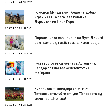
posted on 04.08.2026
Го освои Мундијалот, беше најдобар
играч на СП, а сега јава коњи на
Дурмитор во Црна Гора!
posted on 03.08.2026
Поранешната свршеница на Лука Дончиќ
се откажа од тужбата за алиментација
posted on 04.08.2026
Густаво Лопез си летна за Аргентина,
Вардар остана вез асистентот на
Фабијани
posted on 06.08.2026
Хиберниан – Шкендија на МТВ 2:
Тетовскиот клуб ги откупи ТВ правата од
мечот во Шкотска!
posted on 04.08.2026