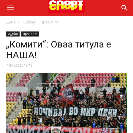
Дома
Фудбал
Прва лига
Фудбал
Прва лига
„Комити“: Оваа титула е
НАША!
15.05.2026 18:45