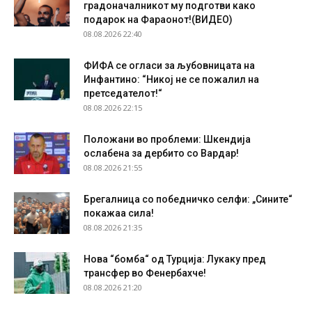
градоначалникот му подготви како
подарок на Фараонот!(ВИДЕО)
08.08.2026 22:40
ФИФА се огласи за љубовницата на
Инфантино: “Никој не се пожалил на
претседателот!“
08.08.2026 22:15
Положани во проблеми: Шкендија
ослабена за дербито со Вардар!
08.08.2026 21:55
Брегалница со победничко селфи: „Сините“
покажаа сила!
08.08.2026 21:35
Нова “бомба“ од Турција: Лукаку пред
трансфер во Фенербахче!
08.08.2026 21:20