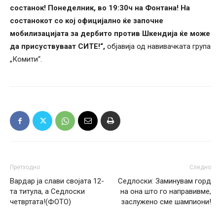
состанок! Понеделник, во 19:30ч на Фонтана! На
состанокот со кој официјално ќе започне
мобилизацијата за дербито против Шкендија ќе може
да присуствуваат СИТЕ!“,
објавија од навивачката група
„Комити“.
Претходно
Следно
Вардар ја слави својата 12-
Седлоски: Заминувам горд
та титула, а Седлоски
на она што го направивме,
четвртата!(ФОТО)
заслужено сме шампиони!