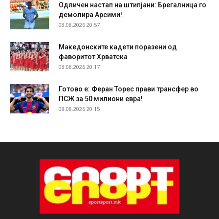
Одличен настап на штипјани: Брегалница го
демолира Арсими!
08.08.2026 20:57
Македонските кадети поразени од
фаворитот Хрватска
08.08.2026 20:17
Готово е: Феран Торес прави трансфер во
ПСЖ за 50 милиони евра!
08.08.2026 20:15