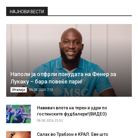
НAЈНОВИ ВЕСТИ
Наполи ја отфрли понудата на Фенер за
Лукаку – бара повеќе пари!
09.08.2026 7:53
Италија
Навивач влета на терен и удри по
гостинските фудбалери!(ВИДЕО)
08.08.2026 23:02
Салах во Трабзон е КРАЛ: Еве што