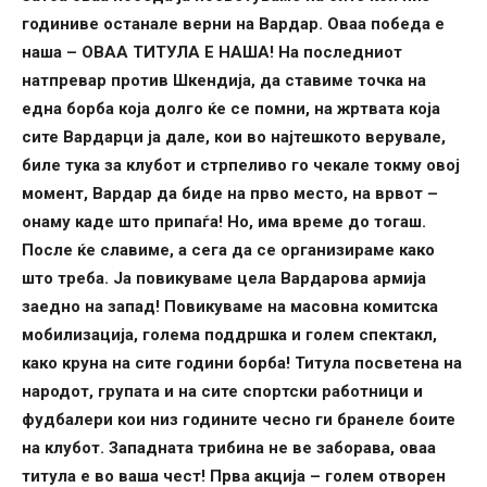
годиниве останале верни на Вардар. Оваа победа е
наша – ОВАА ТИТУЛА Е НАША! На последниот
натпревар против Шкендија, да ставиме точка на
една борба која долго ќе се помни, на жртвата која
сите Вардарци ја дале, кои во најтешкото верувале,
биле тука за клубот и стрпеливо го чекале токму овој
момент, Вардар да биде на прво место, на врвот –
онаму каде што припаѓа! Но, има време до тогаш.
После ќе славиме, а сега да се организираме како
што треба. Ја повикуваме цела Вардарова армија
заедно на запад! Повикуваме на масовна комитска
мобилизација, голема поддршка и голем спектакл,
како круна на сите години борба! Титула посветена на
народот, групата и на сите спортски работници и
фудбалери кои низ годините чесно ги бранеле боите
на клубот. Западната трибина не ве заборава, оваа
титула е во ваша чест! Прва акција – голем отворен