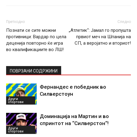
Претходно
Следно
Познати се сите можни
„Атлетик“: Јамал го пропушта
противници: Вардар по цела
првиот меч на Шпанија на
деценија повторно ќе игра
СП, а веројатно и вториот!
во квалификациите во ЛШ!
ПОВРЗАНИ СОДРЖИНИ
Фернандес е победник во
Силверстоун
Други
спортови
Доминација на Мартин и во
спринтот на “Силверстон“!
Други
спортови