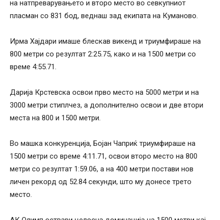
на натпреварувањето и второ место во севкупниот
пласман со 831 бод, веднаш зад екипата на Куманово.
Ирма Хајдари имаше блескав викенд и триумфираше на
800 метри со резултат 2:25.75, како и на 1500 метри со
време 4:55.71.
Дарија Крстевска освои прво место на 5000 метри и на
3000 метри стиплчез, а дополнително освои и две втори
места на 800 и 1500 метри.
Во машка конкуренција, Бојан Чаприќ триумфираше на
1500 метри со време 4:11.71, освои второ место на 800
метри со резултат 1:59.06, а на 400 метри постави нов
личен рекорд од 52.84 секунди, што му донесе трето
место.
АК Олимп оствари целосна доминација на 1500 метри кај