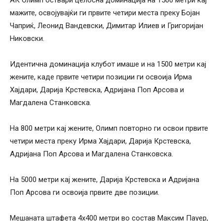
мажите, освојувајќи ги првите четири места преку Бојан
Чаприќ, Леонид Вандевски, Димитар Илиев и Григоријан
Никовски.
Идентична доминација клубот имаше и на 1500 метри кај
жените, каде првите четири позиции ги освоија Ирма
Хајдари, Дарија Крстевска, Адријана Поп Арсова и
Магдалена Станковска.
На 800 метри кај жените, Олимп повторно ги освои првите
четири места преку Ирма Хајдари, Дарија Крстевска,
Адријана Поп Арсова и Магдалена Станковска.
На 5000 метри кај жените, Дарија Крстевска и Адријана
Поп Арсова ги освоија првите две позиции.
Мешаната штафета 4х400 метри во состав Максим Пауер,