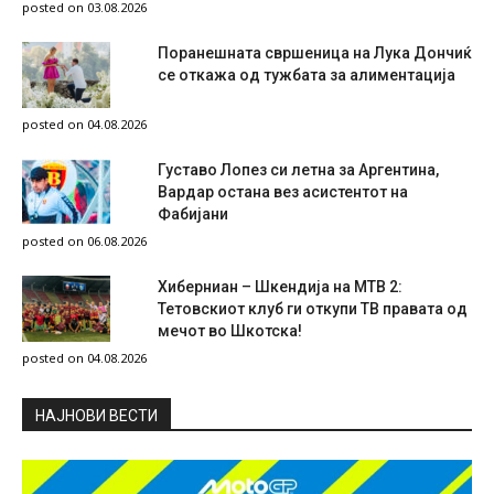
posted on 03.08.2026
Поранешната свршеница на Лука Дончиќ
се откажа од тужбата за алиментација
posted on 04.08.2026
Густаво Лопез си летна за Аргентина,
Вардар остана вез асистентот на
Фабијани
posted on 06.08.2026
Хиберниан – Шкендија на МТВ 2:
Тетовскиот клуб ги откупи ТВ правата од
мечот во Шкотска!
posted on 04.08.2026
НAЈНОВИ ВЕСТИ