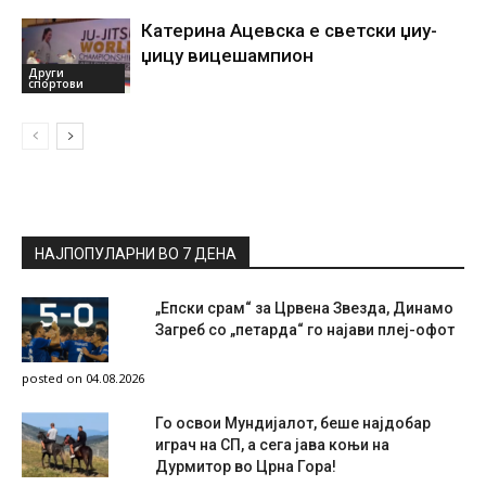
Катерина Ацевска е светски џиу-
џицу вицешампион
Други
спортови
НАЈПОПУЛАРНИ ВО 7 ДЕНА
„Епски срам“ за Црвена Звезда, Динамо
Загреб со „петарда“ го најави плеј-офот
posted on 04.08.2026
Го освои Мундијалот, беше најдобар
играч на СП, а сега јава коњи на
Дурмитор во Црна Гора!