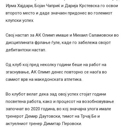
Ирма Хајдари, Бојан Чаприќ и Дарија Крстевска го освои
второто место и даде значаен придонес во големиот
клупски успех.
Свој настап за АК Олимп имаше и Михаил Саламовски во
дисциплината фрлање ѓуле, каде го забележа својот
дебитантски настап.
Од клуб кој пред неколку години беше на работ на
згаснување, АК Олимп денес повторно се наоѓа во
самиот врв на македонската атлетика.
Во клубот велат дека зад овој успех стојат години
посветена работа, како и процесот на возобновување
започнат во 2020 година, во кој значајна улога имале
тренерот Демир Даутовски, тимот на Трчај Бе и
актуелниот тренер Димитар Перовски.