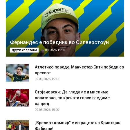
Фернандес е победник во Силверстоун
09.08.2026 15:30
Други спортови
Атлетико поведе, Манчестер Сити победи со
пресврт
09.08.2026 15:12
Стојановски: Да гледаме и мислиме
позитивно, со кренати глави гледаме
напред
09.08.2026 15:00
„Врелиот компир“ е во рацете на Кристијан
Фабиани!