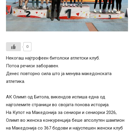
0
Некогаш најтрофеен битолски атлетски клуб.
Потоа речиси заборавен.
Денес повторно сила што ја менува македонската
атлетика.
АК Олимп од Битола, викендов испиша една од
најголемите страници во својата понова историја.
На Купот на Македонија за сениори и сениорки 2026,
Олимп во женска конкуренција беше апсолутен шампион
на Македонија со 367 бодови и најуспешен женски клуб