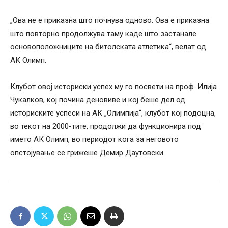
„Ова не е приказна што почнува одново. Ова е приказна
што повторно продолжува таму каде што застанале
основоположниците на битолската атлетика“, велат од
АК Олимп.
Клубот овој историски успех му го посвети на проф. Илија
Чукалков, кој почина деновиве и кој беше дел од
историските успеси на АК „Олимпија“, клубот кој подоцна,
во текот на 2000-тите, продолжи да функционира под
името АК Олимп, во периодот кога за неговото
опстојување се грижеше Демир Даутовски.