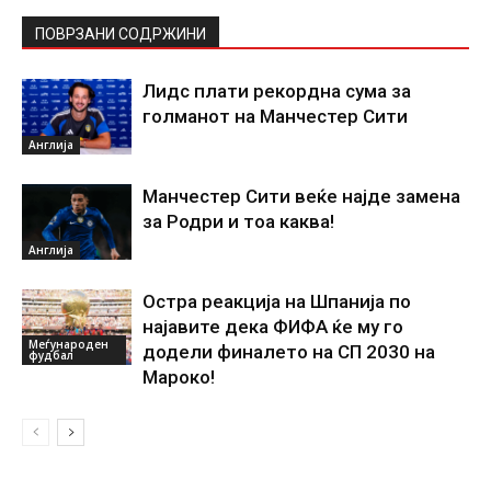
ПОВРЗАНИ СОДРЖИНИ
Лидс плати рекордна сума за
голманот на Манчестер Сити
Англија
Манчестер Сити веќе најде замена
за Родри и тоа каква!
Англија
Остра реакција на Шпанија по
најавите дека ФИФА ќе му го
Меѓународен
додели финалето на СП 2030 на
фудбал
Мароко!