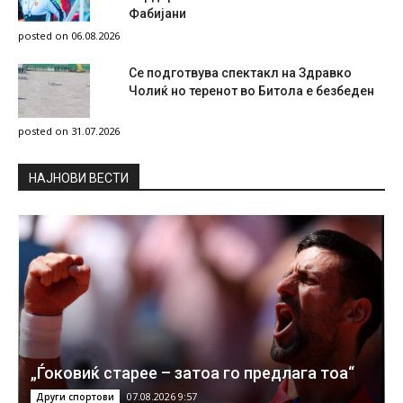
Фабијани
posted on 06.08.2026
Се подготвува спектакл на Здравко
Чолиќ но теренот во Битола е безбеден
posted on 31.07.2026
НAЈНОВИ ВЕСТИ
„Ѓоковиќ старее – затоа го предлага тоа“
07.08.2026 9:57
Други спортови