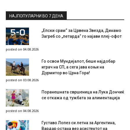
НАЈПОПУЛАРНИ ВО 7 ДЕНА
„Епски срам“ за Црвена Звезда, Динамо
Загреб со „петарда“ го најави плеј-офот
posted on 04.08.2026
Го освои Мундијалот, беше најдобар
играч на СП, а сега јава коњи на
Дурмитор во Црна Гора!
posted on 03.08.2026
Поранешната свршеница на Лука Дончиќ
се откажа од тужбата за алиментација
posted on 04.08.2026
Густаво Лопез си летна за Аргентина,
Вардар остана вез асистентот на