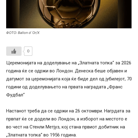
ФОТО: Ballon d`Or/X
0
Церемонијата на доделување на „Златната топка“ за 2026
година ќе се одржи во Лондон. Денеска беше објавен и
датумот за церемонијата која ќе биде дел од јубилејот, 70
години од доделувањето на првата наградата „Франс
Фудбал“
Настанот треба да се одржи на 26 октомври. Нагрдата за
првпат ќе се додели во Лондон, а изборот на местото е
во чест на Стенли Метјуз, кој стана првиот добитник на
„Златната топка“ во 1956 година.