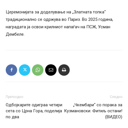
Церемонијата за доделување на „Златната топка“
традиционално се одржува во Париз. Во 2025 година,
наградата ја освои крилниот напаѓач на ПСЖ, Усман
Дембеле.
Претходно
Следно
Одбојкарите одиграа четири
„Чкембари“ со порака за
сета со Црна Гора, поделија
Кузмановски: Фитиљ остани!
по два
(ВИДЕО)