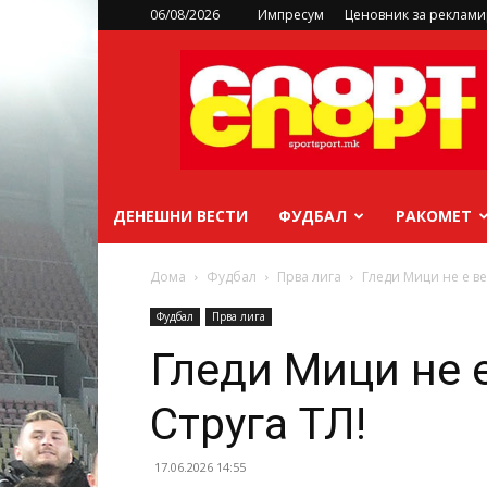
06/08/2026
Импресум
Ценовник за реклам
sportsport.mk
ДЕНЕШНИ ВЕСТИ
ФУДБАЛ
РАКОМЕТ
Дома
Фудбал
Прва лига
Гледи Мици не е ве
Фудбал
Прва лига
Гледи Мици не е
Струга ТЛ!
17.06.2026 14:55