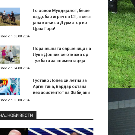
Го освои Мундијалот, беше
најдобар играч на СП, а сега
јава коњи на Дурмитор во
Црна Гора!
sted on 03.08.2026
Поранешната свршеница на
Лука Дончиќ се откажа од
тужбата за алиментација
sted on 04.08.2026
Густаво Лопез си летна за
Аргентина, Вардар остана
вез асистентот на Фабијани
sted on 06.08.2026
НAЈНОВИ ВЕСТИ