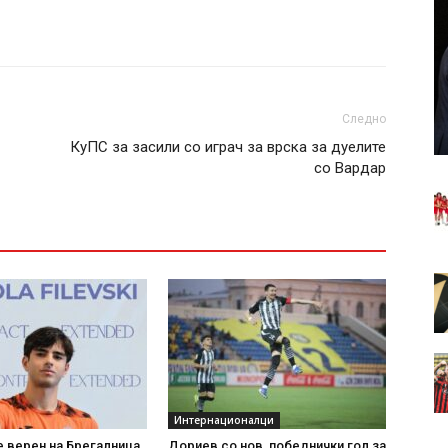
Следно
КуПС за засили со играч за врска за дуелите
со Вардар
Интернационалци
 верен на Брегалница
Дориев со нов, победнички гол за