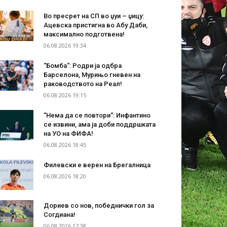
Во пресрет на СП во џуи – џицу:
Ацевска пристигна во Абу Даби,
максимално подготвена!
06.08.2026 19:34
“Бомба“: Родри ја одбра
Барселона, Мурињо гневен на
раководството на Реал!
06.08.2026 19:15
“Нема да се повтори“: Инфантино
се извини, ама ја доби поддршката
на УО на ФИФА!
06.08.2026 18:45
Филевски е верен на Брегалница
06.08.2026 18:20
Дориев со нов, победнички гол за
Согдиана!
06.08.2026 17:58