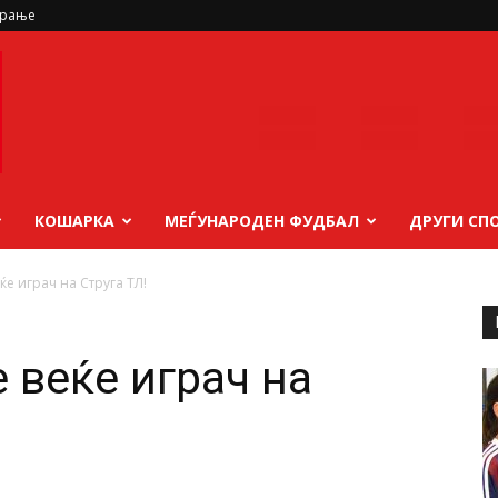
ирање
КОШАРКА
МЕЃУНАРОДЕН ФУДБАЛ
ДРУГИ СП
ќе играч на Струга ТЛ!
 веќе играч на