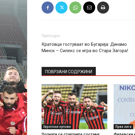
Претходно
Кратовци гостуваат во Бугарија: Динамо
Минск – Силекс се игра во Стара Загора!
ПОВРЗАНИ СОДРЖИНИ
Европски купови
Прва лига
Познати се стартните состави:
Филевски е