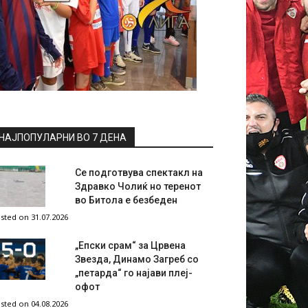
НАЈПОПУЛАРНИ ВО 7 ДЕНА
Се подготвува спектакл на
Здравко Чолиќ но теренот
во Битола е безбеден
sted on 31.07.2026
„Епски срам“ за Црвена
Звезда, Динамо Загреб со
„петарда“ го најави плеј-
офот
sted on 04.08.2026