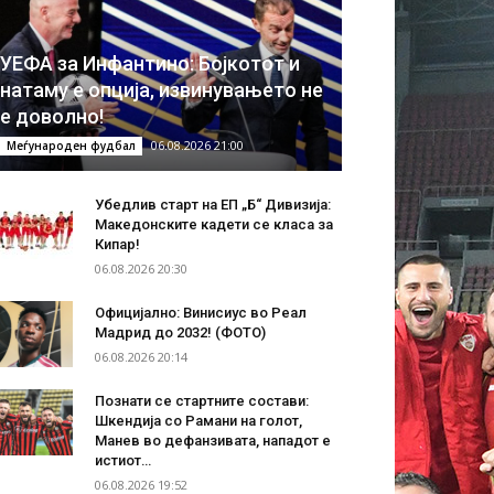
УЕФА за Инфантино: Бојкотот и
натаму е опција, извинувањето не
е доволно!
06.08.2026 21:00
Меѓународен фудбал
Убедлив старт на ЕП „Б“ Дивизија:
Македонските кадети се класа за
Кипар!
06.08.2026 20:30
Официјално: Винисиус во Реал
Мадрид до 2032! (ФОТО)
06.08.2026 20:14
Познати се стартните состави:
Шкендија со Рамани на голот,
Манев во дефанзивата, нападот е
истиот…
06.08.2026 19:52