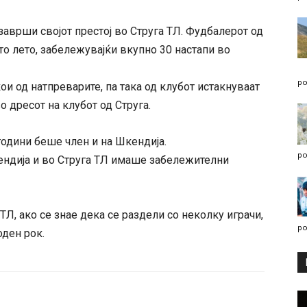
заврши својот престој во Струга ТЛ. Фудбалерот од
то лето, забележувајќи вкупно 30 настапи во
po
ои од натпреварите, па така од клубот истакнуваат
 дресот на клубот од Струга.
одини беше член и на Шкендија.
po
ендија и во Струга ТЛ имаше забележителни
ТЛ, ако се знае дека се раздели со неколку играчи,
po
оден рок.