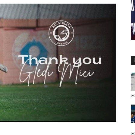
po
po