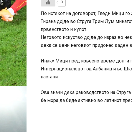
0
По истекот на договорот, Гледи Мици го 
Тирана дојде во Струга Трим Лум минато
првенството и купот.
Неговото искуство дојде до израз во нек
дека се цени неговиот придонес даден во
Инаку Мици пред извесно време долги г
Интернационалецот од Албанија и во Шк
настапи.
Ова значи дека раководството на Струга 
ќе мора да биде активно во летниот пре