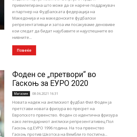
привилегирана што може да се нарече поддржувач
и партнер на Фудбалската федерација на
Македонија и на македонските фудбалски
репрезентативци и затоа им посакуваме деновиве
кои следат да бидат најубавите и најуспешните во
нивните...
Повеќе
Фоден се „претвори“ во
Гаскоњ за ЕУРО 2020
08.06.2021 16:31
Магазин
Новата надеж на англискиот фудбал Фил Фоден ја
претстави новата фризура во пресрет на
Европското првенство. Фоден со идентична фризура
како легендарниот англиски репрезентативец Пол
Гаскоњ од ЕУРО 1996 година. На тоа првенство
Гаскоњ против Шкотска на Вембли го постигна...