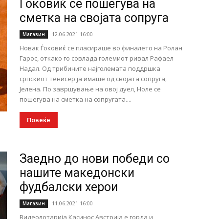
Ѓоковиќ се пошегува на
сметка на својата сопруга
12.06.2021 16:00
Магазин
Новак Ѓоковиќ се пласираше во финалето на Ролан
Гарос, откако го совлада големиот ривал Рафаел
Надал. Од трибините најголемата поддршка
српскиот тенисер ја имаше од својата сопруга,
Јелена. По завршување на овој дуел, Ноле се
пошегува на сметка на сопругата....
Повеќе
Заедно до нови победи со
нашите македонски
фудбалски херои
11.06.2021 16:00
Магазин
Видеолотарија Касинос Австрија е горда и