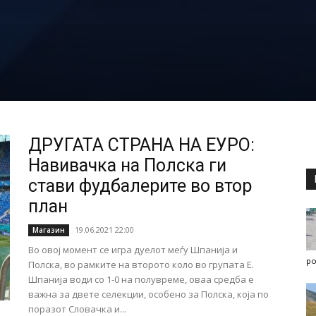
ДРУГАТА СТРАНА НА ЕУРО:
Навивачка на Полска ги
стави фудбалерите во втор
план
19.06.2021 22:00
Магазин
Во овој момент се игра дуелот меѓу Шпанија и
po
Полска, во рамките на второто коло во групата Е.
Шпанија води со 1-0 на полувреме, оваа средба е
важна за двете селекции, особено за Полска, која по
поразот Словачка и...