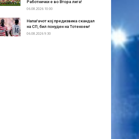
Работнички е во Втора лига!
06.08.2026 10:00
Напаѓачот кој предизвика скандал
на СП, бил понуден на Тотенхем!
06.08.2026 9:30