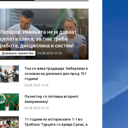
Лазаров: Имињата не ја даваат
целата слика, за тим треба
работа, дисциплина и систем!
06.08.2026 10:56
Домашно првенство
Тоа се вика традиција: Хиберниан е
основан на денешен ден пред 151
година!
06.08.2026 10:42
Пелистер го потпиша вториот
Американец!
06.08.2026 10:15
11 години по историските 1-1 во
Трабзон: Турците го купија Салах, а