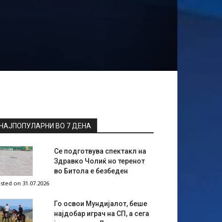
НАЈПОПУЛАРНИ ВО 7 ДЕНА
Се подготвува спектакл на
Здравко Чолиќ но теренот
во Битола е безбеден
sted on 31.07.2026
Го освои Мундијалот, беше
најдобар играч на СП, а сега