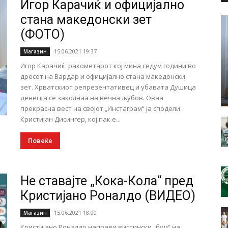
Игор Карачиќ и официјално
стана македонски зет
(ФОТО)
15.06.2021 19:37
Магазин
Игор Карачиќ, ракометарот кој мина седум години во
дресот на Вардар и официјално стана македонски
зет. Хрватскиот репрезентативец и убавата Душица
денеска се заколнаа на вечна љубов. Оваа
прекрасна вест на својот „Инстаграм“ ја сподели
Кристијан Дисингер, кој пак е...
Повеќе
Не ставајте „Кока-Кола“ пред
Кристијано Роналдо (ВИДЕО)
15.06.2021 18:00
Магазин
Кристијано Роналдо направи вистински „бум“ на