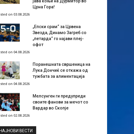
јава коњи на Дурмитор во
Црна Гора!
sted on 03.08.2026
„Епски срам“ за Црвена
Звезда, Динамо Загреб со
„петарда“ го најави плеј-
офот
sted on 04.08.2026
Поранешната свршеница на
Лука Дончиќ се откажа од
тужбата за алиментација
sted on 04.08.2026
Мелсунген ги предупреди
своите фанови за мечот со
Вардар во Скопје
sted on 02.08.2026
НAЈНОВИ ВЕСТИ