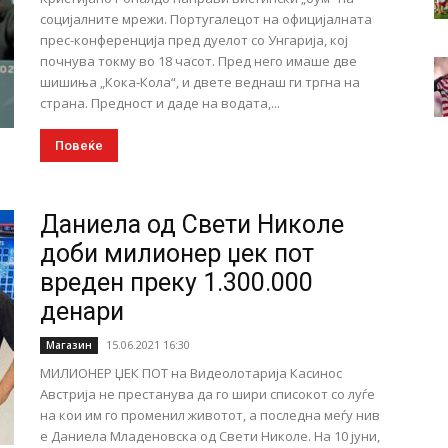
социјалните мрежи. Португалецот на официјалната
прес-конференција пред дуелот со Унгарија, кој
почнува токму во 18 часот. Пред него имаше две
шишиња „Кока-Кола“, и двете веднаш ги тргна на
страна. Предност и даде на водата,...
Повеќе
Даниела од Свети Николе
доби милионер џек пот
вреден преку 1.300.000
денари
15.06.2021 16:30
Магазин
МИЛИОНЕР ЏЕК ПОТ на Видеолотарија Касинос
Австрија не престанува да го шири списокот со луѓе
на кои им го променил животот, а последна меѓу нив
е Даниела Младеновска од Свети Николе. На 10 јуни,