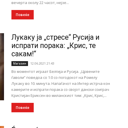
вечерта околу 22 часот, нејзе...
Повеќе
Лукаку ја „стресе“ Русија и
испрати порака: „Крис, те
сакам!“
12.06.2021 21:43
Магазин
Во моментот играат Белгија и Русија. „Црвените
ѓаволи“ поведоа со 1:0 со погодокот на Ромелу
Лукаку во 10. минута. Напаѓачот на Интер истрча кон
камерите и испрати порака со својот дански соиграч
Кристијан Ериксен во миланскиот тим: „Крис, Крис,...
Повеќе