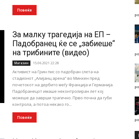
Повеќе
po
За малку трагедија на ЕП –
Падобранец ќе се „забиеше“
на трибините (видео)
po
15.06.2021 22:28
Магазин
Активист на Грин пис со падобран слета на
стадионот „Алијанц арена“ во Минхен пред
почетокот на дербито меѓу Франција и Германија.
po
Падобранецот имаше неконтролиран лет кој
можеше да заврши трагично. Прво почна да губи
контрола, а потоа некако го...
Повеќе
po