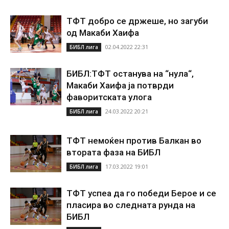
ТФТ добро се држеше, но загуби
од Макаби Хаифа
02.04.2022 22:31
БИБЛ лига
БИБЛ:ТФТ останува на “нула“,
Макаби Хаифа ја потврди
фаворитската улога
24.03.2022 20:21
БИБЛ лига
ТФТ немоќен против Балкан во
втората фаза на БИБЛ
17.03.2022 19:01
БИБЛ лига
ТФТ успеа да го победи Берое и се
пласира во следната рунда на
БИБЛ