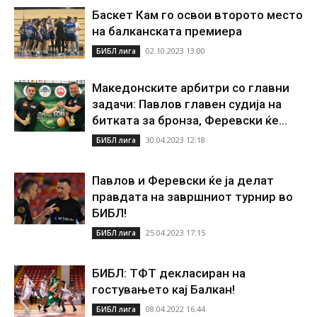
Баскет Кам го освои второто место
на балканската премиера
02.10.2023 13:00
БИБЛ лига
Македонските арбитри со главни
задачи: Павлов главен судија на
битката за бронза, Феревски ќе...
30.04.2023 12:18
БИБЛ лига
Павлов и Феревски ќе ја делат
правдата на завршниот турнир во
БИБЛ!
25.04.2023 17:15
БИБЛ лига
БИБЛ: ТФТ декласиран на
гостувањето кај Балкан!
08.04.2022 16:44
БИБЛ лига