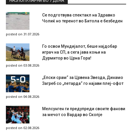
НАЈПОПУЛАРНИ ВО 7 ДЕНА
Се подготвува спектакл на Здравко
Чолиќ но теренот во Битола е безбеден
posted on 31.07.2026
Го освои Мундијалот, беше најдобар
играч на СП, а сега јава коњи на
Дурмитор во Црна Гора!
posted on 03.08.2026
„Епски срам“ за Црвена Звезда, Динамо
Загреб со „петарда“ го најави плеј-офот
posted on 04.08.2026
Мелсунген ги предупреди своите фанови
за мечот со Вардар во Скопје
posted on 02.08.2026