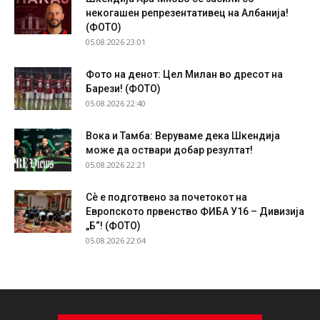
некогашен репрезентативец на Албанија!
(ФОТО)
05.08.2026 23:01
Фото на денот: Цел Милан во дресот на
Барези! (ФОТО)
05.08.2026 22:40
Вока и Тамба: Веруваме дека Шкендија
може да оствари добар резултат!
05.08.2026 22:21
Сѐ е подготвено за почетокот на
Европското првенство ФИБА У16 – Дивизија
„Б“! (ФОТО)
05.08.2026 22:04