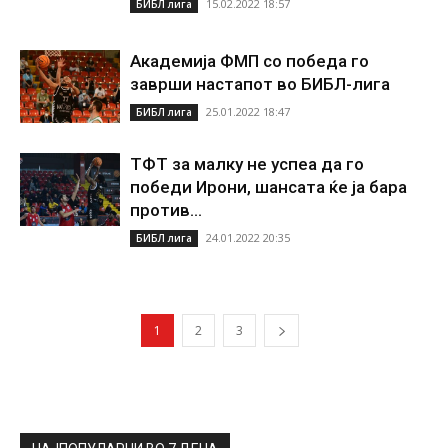
15.02.2022 18:57
БИБЛ лига
Академија ФМП со победа го
заврши настапот во БИБЛ-лига
25.01.2022 18:47
БИБЛ лига
ТФТ за малку не успеа да го
победи Ирони, шансата ќе ја бара
против...
24.01.2022 20:35
БИБЛ лига
1
2
3