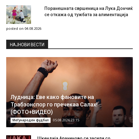
Поранешната свршеница на Лука Дончиќ
се откажа од тужбата за алиментација
posted on 04.08.2026
НAЈНОВИ ВЕСТИ
Лудница: Еве како фановите на
Трабзонспор го пречекаа Салах!
(ФОТО+ВИДЕО)
05.08.2026 23:15
Меѓународен фудбал
Шкендија Арачиново се засили со